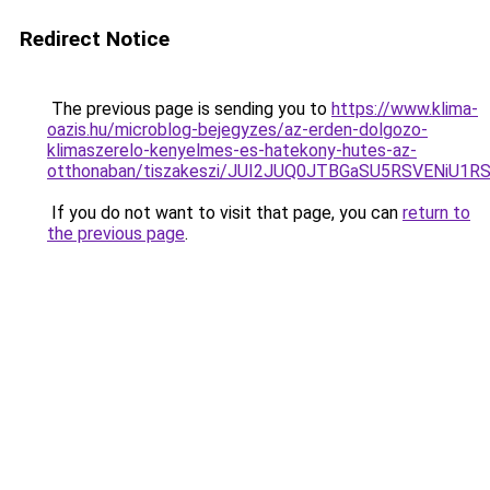
Redirect Notice
The previous page is sending you to
https://www.klima-
oazis.hu/microblog-bejegyzes/az-erden-dolgozo-
klimaszerelo-kenyelmes-es-hatekony-hutes-az-
otthonaban/tiszakeszi/JUI2JUQ0JTBGaSU5RSVENiU
If you do not want to visit that page, you can
return to
the previous page
.