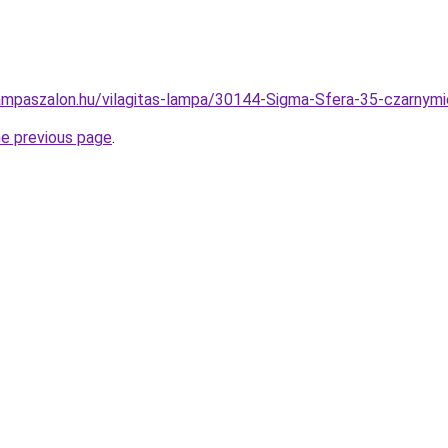
ampaszalon.hu/vilagitas-lampa/30144-Sigma-Sfera-35-czarn
he previous page
.