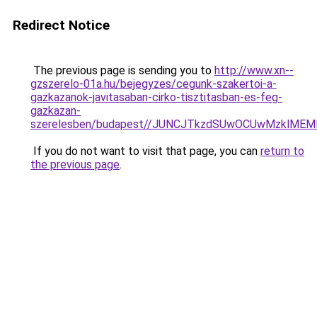
Redirect Notice
The previous page is sending you to
http://www.xn--
gzszerelo-01a.hu/bejegyzes/cegunk-szakertoi-a-
gazkazanok-javitasaban-cirko-tisztitasban-es-feg-
gazkazan-
szerelesben/budapest//JUNCJTkzdSUwOCUwMzklM
If you do not want to visit that page, you can
return to
the previous page
.