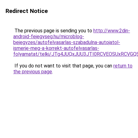
Redirect Notice
The previous page is sending you to
http://www.2din-
android-fejegyseg.hu/microblog-
bejegyzes/autofelvasarlas-szabadulna-autojatol-
ismerje-meg-a-korrekt-autofelvasarlas-
folyamatat/telki/JTg4JUQxJUU3JTI0RCVEOSUxRCVG
If you do not want to visit that page, you can
return to
the previous page
.