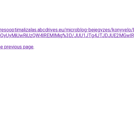
resooptimalizalas.abcdrives.eu/microblog-bejegyzes/konyvelo/
UyMiUwRiUzQW4lREMlMjg%3D/JUU1JTg4JTJDJUE2MGwlRjglR
he previous page
.