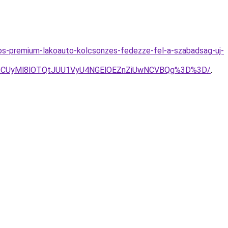
os-premium-lakoauto-kolcsonzes-fedezze-fel-a-szabadsag-uj-
DcCUyMl8lOTQtJUU1VyU4NGElOEZnZiUwNCVBQg%3D%3D/
.