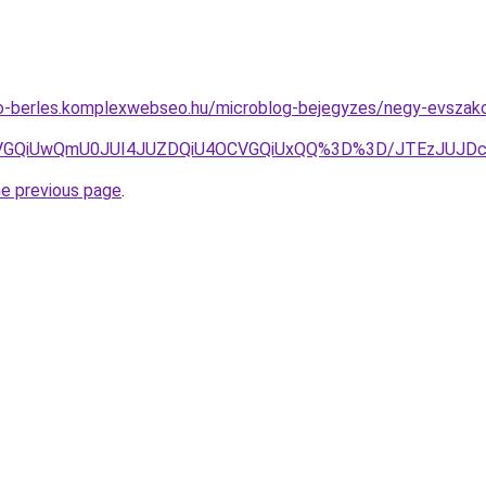
uto-berles.komplexwebseo.hu/microblog-bejegyzes/negy-evszak
UzbSVGQiUwQmU0JUI4JUZDQiU4OCVGQiUxQQ%3D%3D/JTEzJUJ
he previous page
.