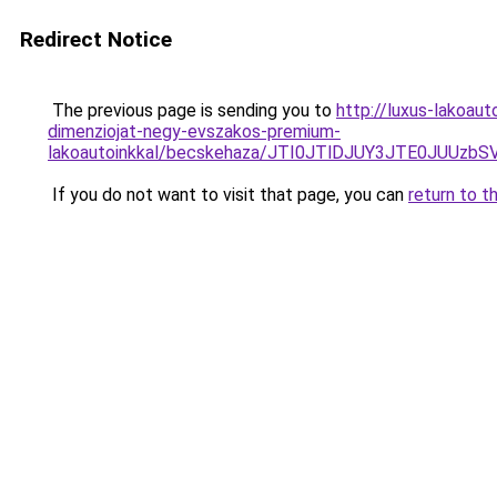
Redirect Notice
The previous page is sending you to
http://luxus-lakoa
dimenziojat-negy-evszakos-premium-
lakoautoinkkal/becskehaza/JTI0JTlDJUY3JTE0JU
If you do not want to visit that page, you can
return to t